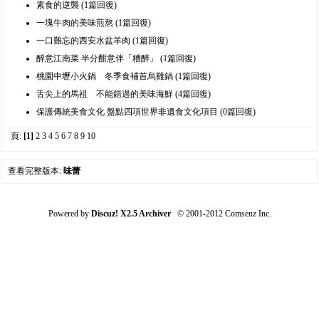
素食的逆襲 (1篇回復)
一塊牛肉的美味煎熬 (1篇回復)
一口難忘的西安水盆羊肉 (1篇回復)
醉意江南菜 半分酣意伴「糟醉」 (1篇回復)
桃園中壢小火鍋 冬季食補首烏雞鍋 (1篇回復)
舌尖上的馬祖 不能錯過的美味海鮮 (4篇回復)
保護傳統美食文化 盤點四項世界非遺食文化項目 (0篇回復)
頁:
[1]
2 3 4 5 6 7 8 9 10
查看完整版本:
味蕾
Powered by
Discuz! X2.5 Archiver
© 2001-2012 Comsenz Inc.